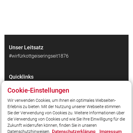
Unser Leitsatz
#wirfürkottgeiseringseit1876
Quicklinks
LFV Bayern
Cookie-Einstellungen
Kreisfeuerwehrverband FFB
Wir verwenden Cookies, um Ihnen ein optimales Webseiten-
ILS FFB
Erlebnis zu bieten. Mit der Nutzung unserer Webseite stimmen
Unser Patenverein: FFW Türkenfeld
Sie der Verwendung von Cookies zu. Weitere Informationen über
HvO Grafrath
die Verwendung von Cookies und wie Sie Ihre Einwilligung für die
Zukunft widerrufen können, finden Sie in unseren
Datenschutzerklärung
Impressum
Datenschutzhinweisen.